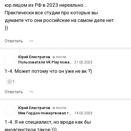
юр.лицом из РФ в 2023 нереально....
Практически все студии про которые вы
думаете что они российские на самом деле нет
))
Ответить
Юрий Елистратов
в посте
Пользователи VK Play пожаловались на низкую скорость загрузки — они не могут скачать Atomic Heart
21.02.2023
1-4. Может потому что он уже не вк ?)
1
Ответить
Юрий Елистратов
в посте
Мик Гордон пожертвовал гонорар за саундтрек к Atomic Heart пострадавшим в результате конфликта в Украине
14.02.2023
1-4. Я не специалист, но вроде как бы
иноагенсткое такое )))