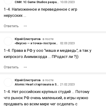
СМИ: 1С Game Studios разрабатывает игру по вселенной «Сказки Старой Руси» российского художника
10.03.2023
1-4. Напизженное и переведенное с игр
нерусских ...
Ответить
Юрий Елистратов
в посте
«Вкусно — и точка» построит фабрику игрушек для аналога «Хэппи Мил» с героями российских мультфильмов
02.03.2023
1-4. Права в РФ у ооо "маша и медведь", а так у
кипрского Анимакорда ... ПРодаст ли ?))
Ответить
Юрий Елистратов
в посте
Atomic Heart стартовала в Steam с 89% положительных отзывов, а количество одновременных игроков достигло 38 тысяч
21.02.2023
1-4. Нет российских крупных студий ... Потому
что рынок РФ очень маленький, а игры нужно
продавать во всем мире чег осделать с