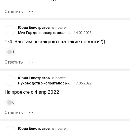
Ответить
Юрий Елистратов
в посте
Мик Гордон пожертвовал гонорар за саундтрек к Atomic Heart пострадавшим в результате конфликта в Украине
14.02.2023
1-4. Вас там не закроют за такие новости?))
1
Ответить
Юрий Елистратов
в посте
Руководство «спряталось», на увольнение возникла очередь: сотрудники Wargaming о ситуации в минском офисе
17.05.2022
На проекте с 4 апр 2022
6
Ответить
Юрий Елистратов
в посте