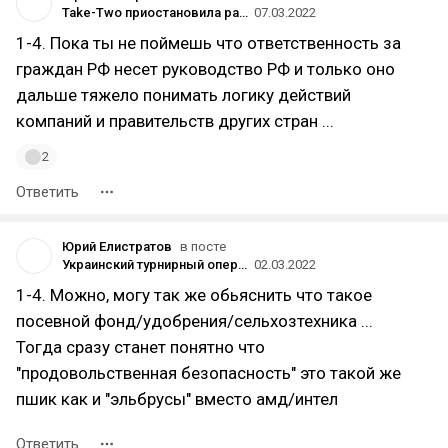
Take-Two приостановила работу в России и Беларуси
07.03.2022
1-4. Пока ты не поймешь что ответственность за
граждан РФ несет руководство РФ и только оно
дальше тяжело понимать логику действий
компаний и правительств других стран ...
2
Ответить
Юрий Елистратов
в посте
Украинский турнирный оператор WePlay Esports начал блокировать российских пользователей на своей платформе
02.03.2022
1-4. Можно, могу так же обьяснить что такое
посевной фонд/удобрения/сельхозтехника ...
Тогда сразу станет понятно что
"продовольственная безопасность" это такой же
пшик как и "эльбрусы" вместо амд/интел
Ответить