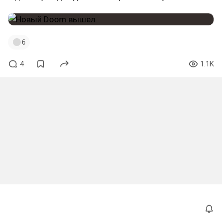
6
4
1.1K