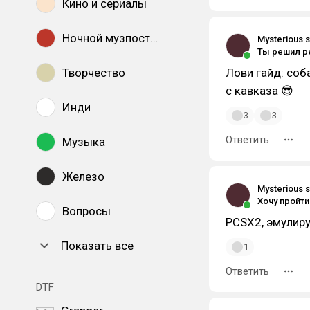
Кино и сериалы
Ночной музпостинг
Mysterious s
Творчество
Лови гайд: соб
с кавказа 😎
Инди
3
3
Ответить
Музыка
Железо
Mysterious s
Хочу пройти
Вопросы
PCSX2, эмулиру
Показать все
1
Ответить
DTF