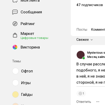
Моя лента
47
подписчиков
Сообщения
Рейтинг
Посты
Коммент
Маркет
Цифровые товары
Свежее
Викторина
Mysterious s
Месяц хайпа
Темы
В случае рассл
подобного, я н
Офтоп
в ней, я не зна
стороной, я не
Игры
1
Гайды
Ответить