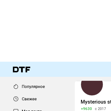
Популярное
Свежее
Mysterious s
+9630
с 2017