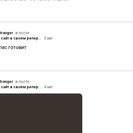
tranger
в посте
Оранжевый сайт в своём репертуаре
5 авг
пас готовит
tranger
в посте
Оранжевый сайт в своём репертуаре
4 авг