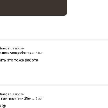
tranger
в посте
В «Сапсанах» появился робот-проводник Володя: разбор инженерии, LiDAR-навигации и шасси для езды на 200 км/ч
4 авг
ить это тоже работа
tranger
в посте
Что вам больше нравится - 2Гис или Яндекс.карты?
2 авг
p 😎