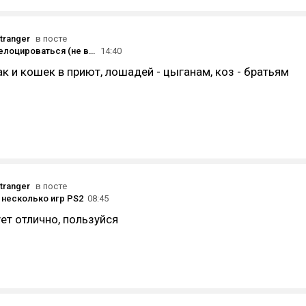
tranger
в посте
Ты решил релоцироваться (не важно куда)
14:40
ак и кошек в приют, лошадей - цыганам, коз - братьям
tranger
в посте
 несколько игр PS2
08:45
ет отлично, пользуйся