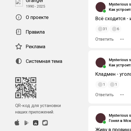
Granger
Mysterious s
1990 - 2025
О проекте
Всё сходится -
31
6
Правила
Ответить
Реклама
Mysterious s
Системная тема
Кладмен - угол
1
1
Ответить
QR-код для установки
наших приложений.
Mysterious s
Гонял в Мск
Живу в провинци