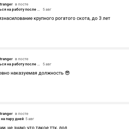
tranger
в посте
Как устроиться на работу после 3 лет перерыва?
5 авг
 изнасилование крупного рогатого скота, до 3 лет
tranger
в посте
Как устроиться на работу после 3 лет перерыва?
5 авг
овно наказуемая должность 😎
tranger
в посте
 на пару дней
5 авг
и, не знаю что такое ттк, лол