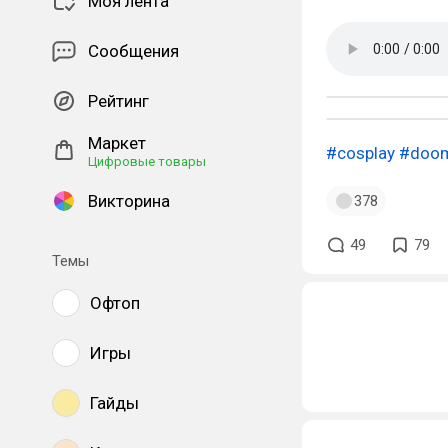
Моя лента
Сообщения
Рейтинг
Маркет
#cosplay
#doo
Цифровые товары
Викторина
378
49
79
Темы
Офтоп
Игры
Гайды