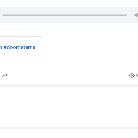
m
#doometernal