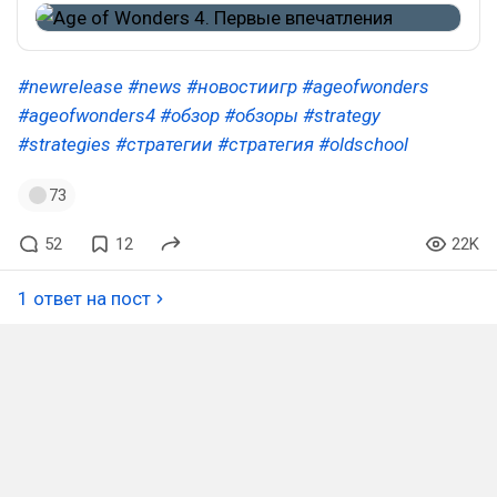
#newrelease
#news
#новостиигр
#ageofwonders
#ageofwonders4
#обзор
#обзоры
#strategy
#strategies
#стратегии
#стратегия
#oldschool
73
52
12
22K
1 ответ на пост