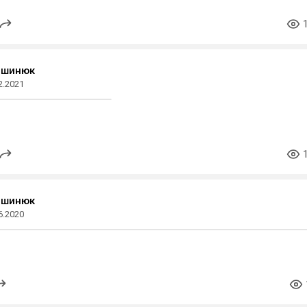
ашинюк
2.2021
ашинюк
6.2020