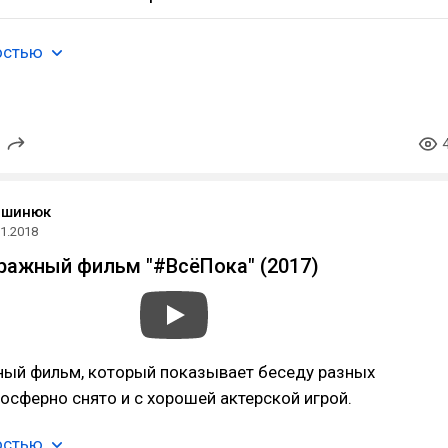
остью
ашинюк
01.2018
ажный фильм "#ВсёПока" (2017)
ный фильм, который показывает беседу разных
осферно снято и с хорошей актерской игрой.
остью