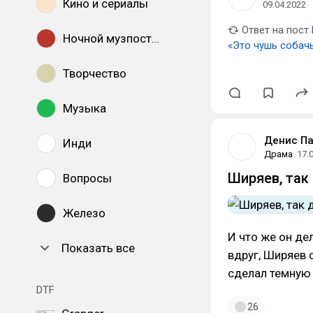
Кино и сериалы
09.04.2022
Ответ на пост
Ночной музпостинг
«Это чушь собач
Творчество
Музыка
Денис П
Инди
Драма
17.
Ширяев, так
Вопросы
Железо
И что же он де
Показать все
вдруг, Ширяев 
сделал темную
DTF
26