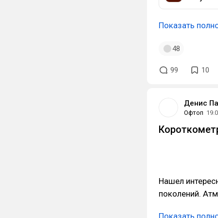
Показать полн
48
99
10
Денис П
Офтоп
19.
Короткометр
Нашел интерес
поколений. Атм
Показать полн