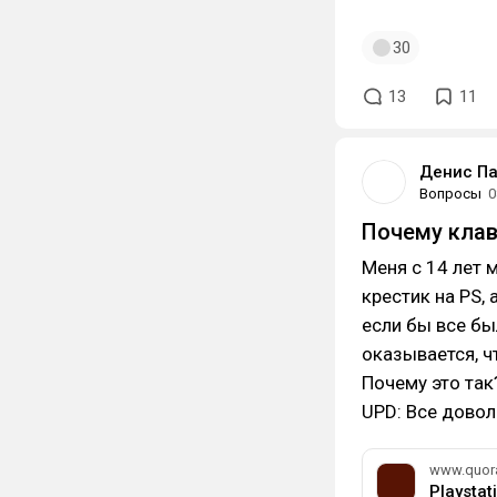
30
13
11
Денис П
Вопросы
0
Почему клав
Меня с 14 лет 
крестик на PS, 
если бы все бы
оказывается, ч
Почему это так
UPD: Все довол
www.quor