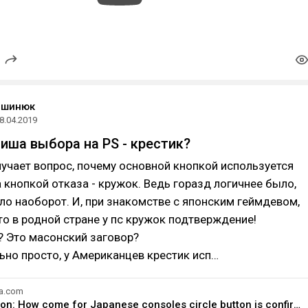
ашинюк
8.04.2019
иша выбора на PS - крестик?
мучает вопрос, почему основной кнопкой используется
а кнопкой отказа - кружок. Ведь горазд логичнее было,
ло наоборот. И, при знакомстве с японским геймдевом,
то в родной стране у пс кружок подтверждение!
? Это масонский заговор?
ьно просто, у Американцев крестик исп…
a.com
Playstation: How come for Japanese consoles circle button is confirm and X button is cancel/reject but on American consoles it's the other way around? - Quora