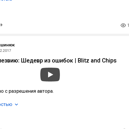
ашинюк
12.2017
езвию: Шедевр из ошибок | Blitz and Chips
о с разрешения автора.
остью