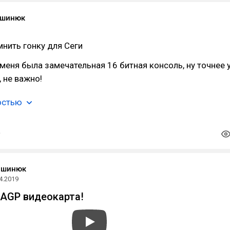
ашинюк
нить гонку для Сеги
у меня была замечательная 16 битная консоль, ну точнее 
, не важно!
остью
ашинюк
4.2019
AGP видеокарта!