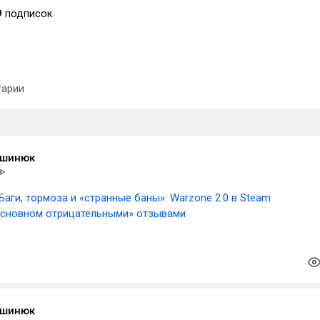
9
подписок
арии
ашинюк
Баги, тормоза и «странные баны»: Warzone 2.0 в Steam
 основном отрицательными» отзывами
ашинюк