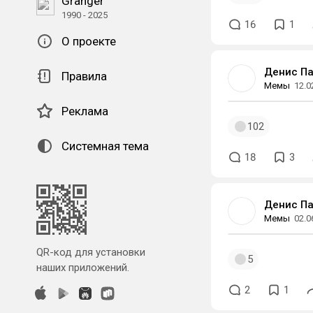
Granger
1990 - 2025
16
1
О проекте
Денис П
Правила
Мемы
12.0
Реклама
102
Системная тема
18
3
Денис П
Мемы
02.0
QR-код для установки
5
наших приложений.
2
1