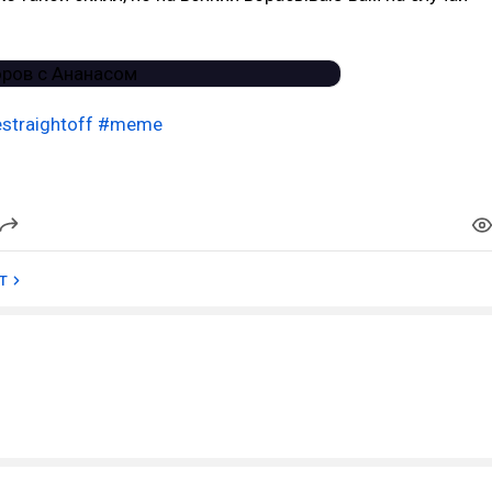
estraightoff
#meme
т