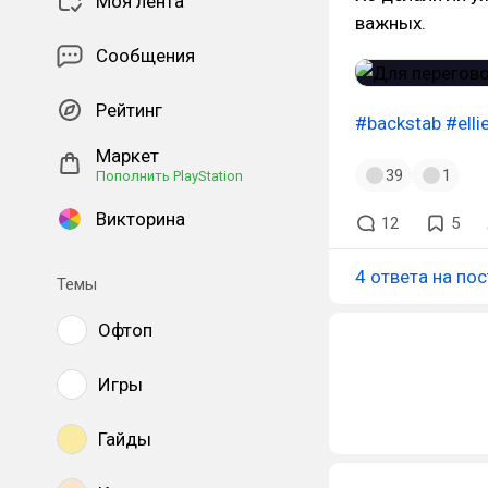
Моя лента
важных.
Сообщения
Рейтинг
#backstab
#elli
Маркет
39
1
Пополнить PlayStation
Викторина
12
5
4 ответа на пос
Темы
Офтоп
Игры
Гайды