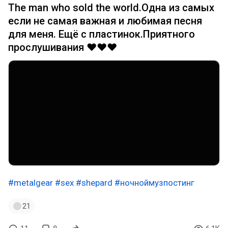
The man who sold the world.Одна из самых
если не самая важная и любимая песня
для меня. Ещё с пластинок.Приятного
прослушивания ❤️❤️❤️
#metalgear
#sex
#shepard
#ночноймузпостинг
21