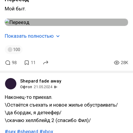
Мой быт.
Показать полностью
100
98
11
28K
Shepard fade away
Офтоп
21.05.2024
Наконец-то приехал.
\Остаётся съехать и новое жилье обустраивать/
\да бордак, я детеефер/
\скачаю хеллблейд 2 (спасибо Фил)/
#sex
#shepard
#xbox