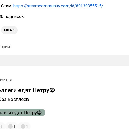
 Стим:
https://steamcommunity.com/id/89139355515/
30
подписок
Ещё 1
арии
июля
оллеги едят Петру😨
без косплеев
1
1
1