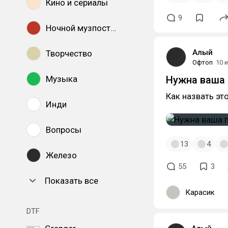
Кино и сериалы
9
Ночной музпостинг
Алый
Творчество
Офтоп
10 
Музыка
Нужна ваша
Как назвать эт
Инди
Вопросы
13
4
Железо
55
3
Показать все
Карасик
DTF