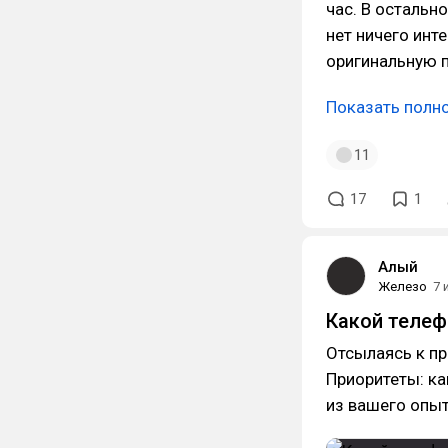
час. В остальн
нет ничего инт
оригинальную п
Показать полн
11
17
1
Алый
Железо
7 
Какой телеф
Отсылаясь к пр
Приоритеты: ка
из вашего опы