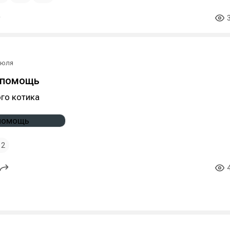
июля
 помощь
ого котика
2