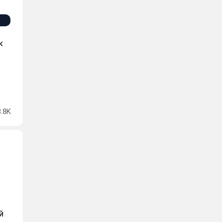
к
3.8K
й