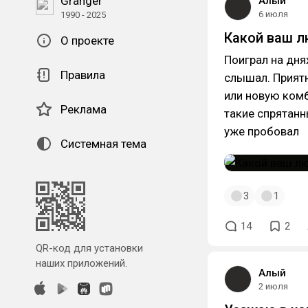
Granger
Алый
6 июля
1990 - 2025
Какой ваш 
О проекте
Поиграл на днях
Правила
слышал. Прият
или новую комб
Реклама
такие спрятанн
уже пробовал
Системная тема
3
1
14
2
QR-код для установки
наших приложений.
Алый
2 июля