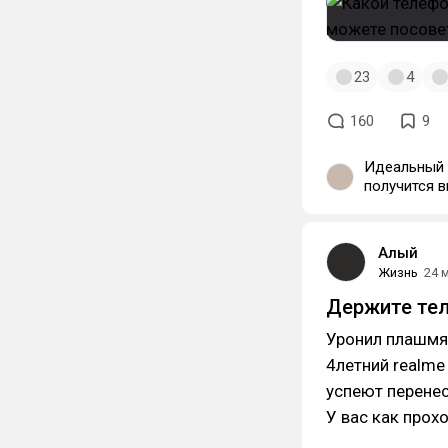
23
4
160
9
Идеальный д
получится выцепить. Если же переварив
нибудь IQOO
дизайна и с
которые на 
Алый
Жизнь
24 
Держите тел
Уронил плашмя 
4летний realme
успеют перенес
У вас как прох