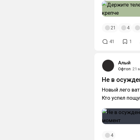
21
4
41
1
Алый
Офтоп
21 
Не в осужде
Новый лего ва
Кто успел пощуп
4