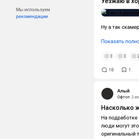
Уезжаю в х
Мы используем
рекомендации.
Ну а так скаме
Показать полн
3
3
18
1
Алый
Офтоп
2 и
Насколько ж
На подработке 
люди могут это
оригинальный т