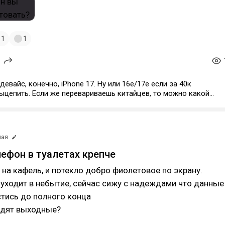
1
1
евайс, конечно, iPhone 17. Ну или 16e/17e если за 40к
аешь китайцев, то можно какой
 Z10 за 20к взять. Телефоны Виво очень даже ничего в плане
балансированности характеристик и IQOO это 100% их клоны,
четверть дешевле.
мая
ефон в туалетах крепче
на кафель, и потекло добро фиолетовое по экрану.
 уходит в небытие, сейчас сижу с надеждами что данные
тись до полного конца
одят выходные?