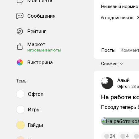
Моя лента
Нишевый нормис.
Сообщения
6
подписчиков
Рейтинг
Маркет
Посты
Коммент
Игровые валюты
Викторина
Свежее
Алый
Темы
Офтоп
23 
Офтоп
На работе к
Походу теперь 
Игры
Гайды
24
4