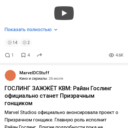
Показать полностью
14
2
1
4
4.6K
MarvelDCStuff
Кино и сериалы
26 июля
ГОСЛИНГ ЗАЖЖЁТ КВМ: Райан Гослинг
официально станет Призрачным
гонщиком
Marvel Studios официально анонсировала проект о
Призрачном гонщике. Главную роль исполнит
Райан Гослинг. Другие подробности пока не