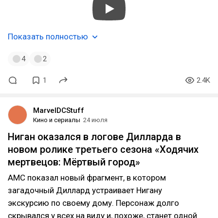
Показать полностью
4
2
1
2.4K
MarvelDCStuff
Кино и сериалы
24 июля
Ниган оказался в логове Дилларда в
новом ролике третьего сезона «Ходячих
мертвецов: Мёртвый город»
AMC показал новый фрагмент, в котором
загадочный Диллард устраивает Нигану
экскурсию по своему дому. Персонаж долго
скрывался у всех на виду и, похоже, станет одной