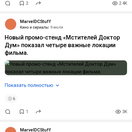
2
2.4K
MarvelDCStuff
Кино и сериалы
9 июля
Новый промо-стенд «Мстителей Доктор
Дум» показал четыре важные локации
фильма.
Показать полностью
6
1
3K
MarvelDCStuff