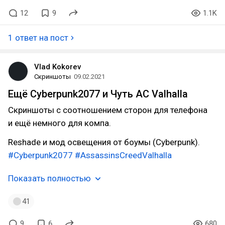
12
9
1.1K
1 ответ на пост
Vlad Kokorev
Скриншоты
09.02.2021
Eщё Cyberpunk2077 и Чуть AC Valhalla
Скриншоты с соотношением сторон для телефона
и ещё немного для компа.
Reshade и мод освещения от боумы (Cyberpunk).
#Cyberpunk2077
#AssassinsCreedValhalla
Показать полностью
41
9
6
680