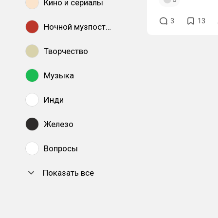
Кино и сериалы
3
13
Ночной музпостинг
Творчество
Музыка
Инди
Железо
Вопросы
Показать все
DTF