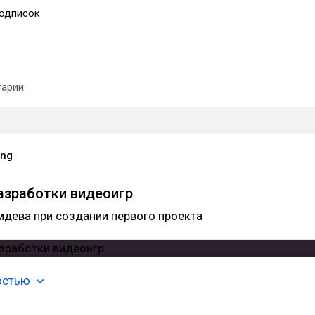
одписок
арии
ing
азработки видеоигр
мдева при создании первого проекта
остью