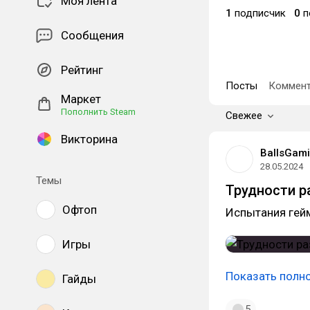
Моя лента
1
подписчик
0
п
Сообщения
Рейтинг
Посты
Коммент
Маркет
Пополнить Steam
Свежее
Викторина
BallsGam
28.05.2024
Темы
Трудности р
Офтоп
Испытания гей
Игры
Показать полн
Гайды
5