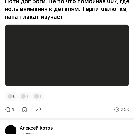
Ноти дог боги. Не то что помойная 007, где
ноль внимания к деталям. Терпи малютка,
папа плакат изучает
6
1
1
9
2.3K
Алексей Котов
10 июня