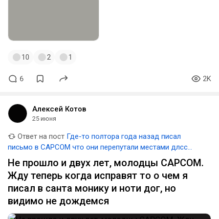
10
2
1
6
2K
Алексей Котов
25 июня
Ответ на пост
Где-то полтора года назад писал
письмо в CAPCOM что они перепутали местами длсс
качество и длсс перфоманс. Ни одним патчем это так и
Не прошло и двух лет, молодцы CAPCOM.
не фиксиили. Думаете они пофиксили это новым
Жду теперь когда исправят то о чем я
"крупным" патчем? Естественно нет)
писал в санта монику и ноти дог, но
видимо не дождемся