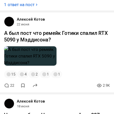
1 ответ на пост
Алексей Котов
22 июня
А был пост что ремейк Готики спалил RTX
5090 у Мэддисона?
15
4
2
1
1
22
2.9K
Алексей Котов
18 июня