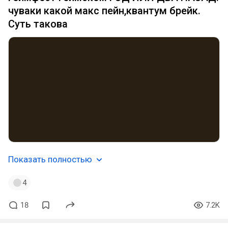
чуваки какой макс пейн,квантум брейк.
Суть такова
Показать полностью
4
18
7.2K