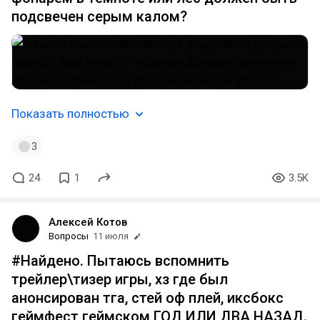
подсвечен серым калом?
Показать полностью
3
24
1
3.5K
Алексей Котов
Вопросы
11 июля
#Найдено. Пытаюсь вспомнить
трейлер\тизер игры, хз где был
анонсирован тга, стей оф плей, иксбокс
геймфест геймском ГОД ИЛИ ДВА НАЗАД.