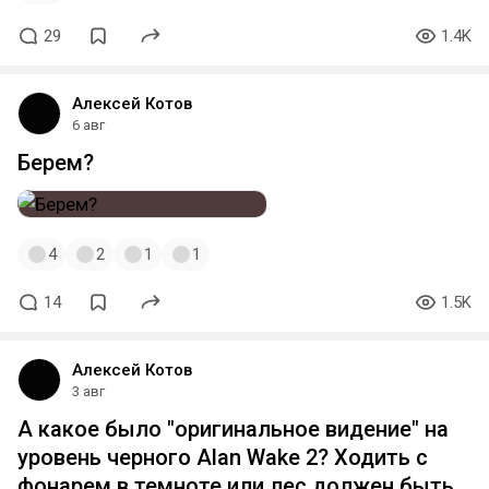
29
1.4K
Алексей Котов
6 авг
Берем?
4
2
1
1
14
1.5K
Алексей Котов
3 авг
А какое было "оригинальное видение" на
уровень черного Alan Wake 2? Ходить с
фонарем в темноте или лес должен быть