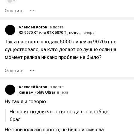
4
Ответить
Алексей Котов
в посте
RX 9070 XT или RTX 5070 Ti, подскажите что лучше (мне только для игрулек)
вчера
Так а на старте продаж 5000 линейки 9070хт не
существовало, ка кэто делает ее лучше если на
момент релиза никаих проблем не было?
Ответить
Алексей Котов
в посте
Как вам Fold8 Ultra?
вчера
Ну так я и говорю
Не понятно для чего ты тогда его вообще
брал
Не твой юзкейс просто, не было и смысла