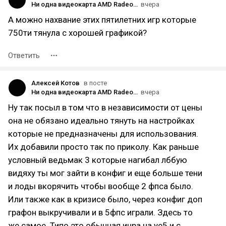
Ни одна видеокарта AMD Radeon не обеспечивает играбельный FPS в 2к в E-day
вчера
А можно нахвание этих пятилетних игр которые
750ти тянула с хорошей графикой?
Ответить
Алексей Котов
в посте
Ни одна видеокарта AMD Radeon не обеспечивает играбельный FPS в 2к в E-day
вчера
Ну так посыл в том что в независимости от цены
она не обязано идеально тянуть на настройках
которые не предназначены для использования.
Их добавили просто так по приколу. Как раньше
условный ведьмак 3 которые нагибал лббую
видяху ты мог зайти в конфиг и еще больше тени
и лоды вкорячить чтобы вообще 2 фпса было.
Или также как в кризисе было, через конфиг доп
графон выкручивали и в 5фпс играли. Здесь то
же самое. Типо это обычная инра на уе5 и с