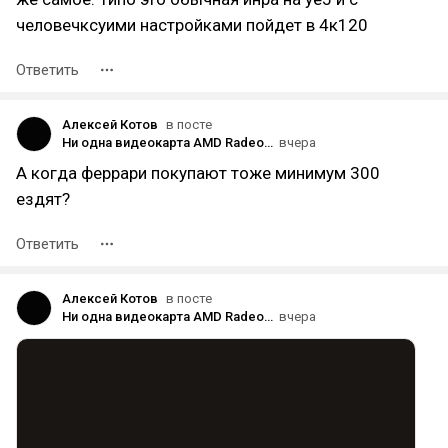
человечксуими настройками пойдет в 4к120
Ответить
Алексей Котов
в посте
Ни одна видеокарта AMD Radeon не обеспечивает играбельный FPS в 2к в E-day
вчера
А когда феррари покупают тоже минимум 300
ездят?
Ответить
Алексей Котов
в посте
Ни одна видеокарта AMD Radeon не обеспечивает играбельный FPS в 2к в E-day
вчера