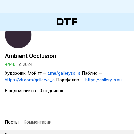
Ambient Occlusion
+446
с 2024
Художник. Мой тг —
t.me/galleryss_s
Паблик —
https://vk.com/gallerys_s
Портфолио —
https://gallery-s.su
8
подписчиков
0
подписок
Посты
Комментарии