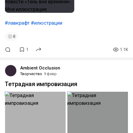
#лавкрафт
#илюстрации
8
1
1.1K
Ambient Occlusion
Творчество
9 февр
Тетрадная импровизация