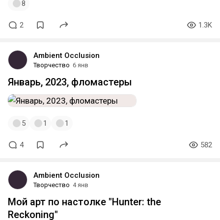
8
2
1.3K
Ambient Occlusion
Творчество
6 янв
Январь, 2023, фломастеры
5
1
1
4
582
Ambient Occlusion
Творчество
4 янв
Мой арт по настолке "Hunter: the
Reckoning"