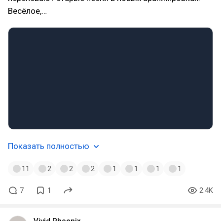
Весёлое,…
Показать полностью
11
2
2
2
1
1
1
1
7
1
2.4K