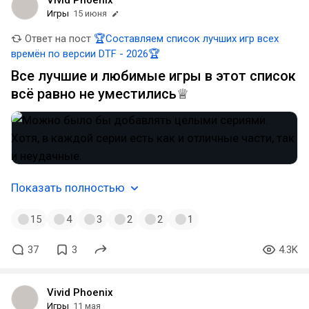
Vivid Phoenix
Игры
15 июня
Ответ на пост
🏆Составляем список лучших игр всех
времён по версии DTF - 2026🏆
Все лучшие и любимые игры в этот список
всё равно не уместились♕
Показать полностью
15
4
3
2
2
1
37
3
4.3K
Vivid Phoenix
Игры
11 мая