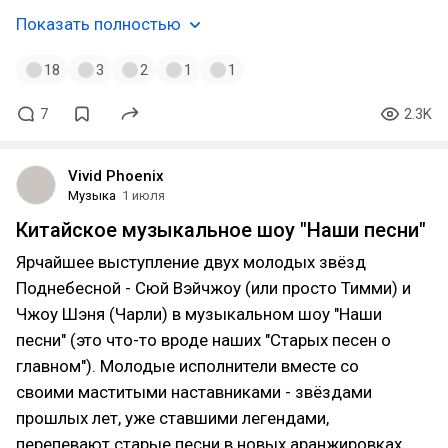
спорный вид от первого лица - тоже тут с тобой
Показать полностью
солидарен, что настоящий RE - это когда героя
видно. И ведь как блестяще поступила Capcom,
18
3
2
1
1
предоставив выбор перспективы в 9-ке. Которая,
похоже, понравилась всем - и заслуженно.
Отличнейшая игра, в которой есть всё лучшее от
7
2.3K
серии. В том числе и от прекрасных ремейков
классики. Круто, что пост ещё и с розыгрышем -
так приятно, что мой предыдущий вдохновил!
Vivid Phoenix
Такую инициативу только хочется поддержать ;)
Музыка
1 июля
Китайское музыкальное шоу "Наши песни"
Ярчайшее выступление двух молодых звёзд
Поднебесной - Сюй Вэйчжоу (или просто Тимми) и
Чжоу Шэня (Чарли) в музыкальном шоу "Наши
песни" (это что-то вроде наших "Старых песен о
главном"). Молодые исполнители вместе со
своими маститыми наставниками - звёздами
прошлых лет, уже ставшими легендами,
перепевают старые песни в новых аранжировках.