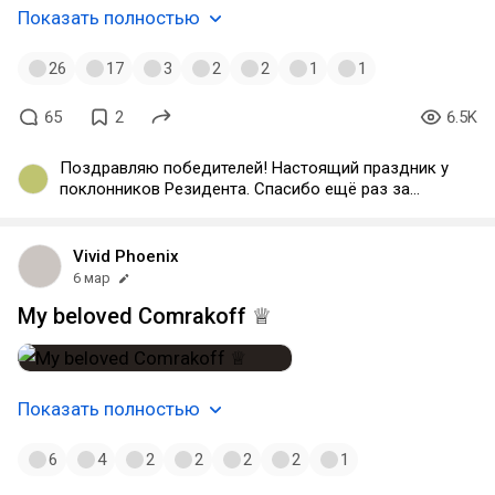
Показать полностью
26
17
3
2
2
1
1
65
2
6.5K
Поздравляю победителей! Настоящий праздник у
поклонников Резидента. Спасибо ещё раз за
классный лонг и розыгрыш! С большим интересом
вчера и сегодня читал истории, которые люди
оставляли в посту - столько приятных
Vivid Phoenix
воспоминаний у каждого. У всех свои,
6 мар
уникальные, хоть и нередко ловил себя на мысли
My beloved Comrakoff ♕
- "а у меня также было!" :)). В общем, вот такая
активность на DTF - это по-нашему! :)
Показать полностью
6
4
2
2
2
2
1