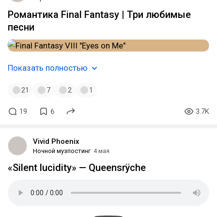
Романтика Final Fantasy | Три любимые
песни
Показать полностью
21
7
2
1
19
6
3.7K
Vivid Phoenix
Ночной музпостинг
4 мая
«Silent lucidity» — Queensrÿche