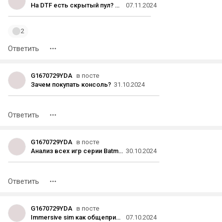
На DTF есть скрытый пул? В 11 часов спросил про часы и даже попал в популярное, а теперь ее нет даже в общей ленте
07.11.2024
2
Ответить
G1670729YDA
в посте
Зачем покупать консоль?
31.10.2024
Ответить
G1670729YDA
в посте
Анализ всех игр серии Batman
30.10.2024
Ответить
G1670729YDA
в посте
Immersive sim как общепринятое понятие является неверным
07.10.2024