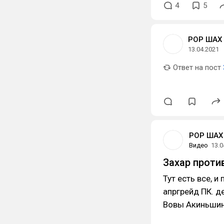
4
5
РОР ШАХ
13.04.2021
Ответ на пост
РОР ШАХ
Видео
13.0
Захар проти
Тут есть все, и
апргрейд ПК. д
Вовы Акиньшин