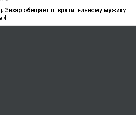
д. Захар обещает отвратительному мужику
e 4