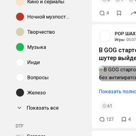
Кино и сериалы
4
Ночной музпостинг
Творчество
РОР ШАХ
Игры
05.07
Музыка
В GOG старто
шутер выйде
Инди
Вопросы
Показать полн
Железо
61
Показать все
127
4
DTF