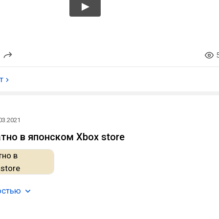
т
03.2021
атно в японском Xbox store
остью