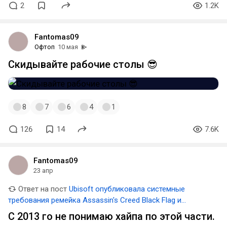
2
1.2K
Fantomas09
Офтоп
10 мая
Скидывайте рабочие столы 😎
8
7
6
4
1
126
14
7.6K
Fantomas09
23 апр
Ответ на пост
Ubisoft опубликовала системные
требования ремейка Assassin's Creed Black Flag и
рассказала о PS5-версии
С 2013 го не понимаю хайпа по этой части.