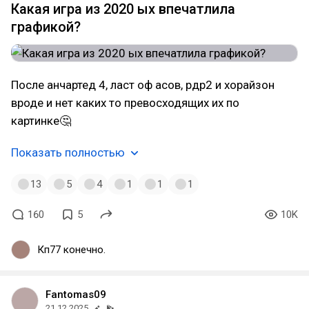
Какая игра из 2020 ых впечатлила
графикой?
После анчартед 4, ласт оф асов, рдр2 и хорайзон
вроде и нет каких то превосходящих их по
картинке🤔
Показать полностью
13
5
4
1
1
1
160
5
10K
Кп77 конечно.
Fantomas09
21.12.2025