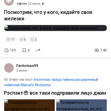
Офтоп
22 июня
Посмотрим, что у кого, кидайте свои
железки
11
6
2
109
8
7.4K
Fantomas09
3 июня
Ответ на пост
Insomniac представила расширенный
геймплей Marvel's Wolverine
Рэспэкт😎 все таки подправили лицо джин