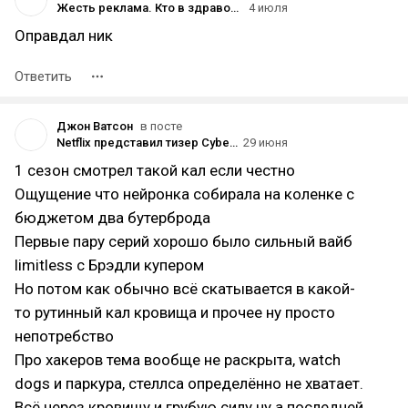
Жесть реклама. Кто в здравом уме будет есть эти горькие листья? Ещё и денег за это просят. Только под дулом пистолета можно заставить это съесть человека 🦖
4 июля
Оправдал ник
Ответить
Джон Ватсон
в посте
Netflix представил тизер Cyberpunk: Edgerunners 2
29 июня
1 сезон смотрел такой кал если честно
Ощущение что нейронка собирала на коленке с
бюджетом два бутерброда
Первые пару серий хорошо было сильный вайб
limitless с Брэдли купером
Но потом как обычно всё скатывается в какой-
то рутинный кал кровища и прочее ну просто
непотребство
Про хакеров тема вообще не раскрыта, watch
dogs и паркура, стеллса определённо не хватает.
Всё через кровищу и грубую силу ну а последней