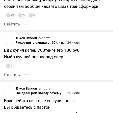
серии там вообще какаято шиза трансформеры
22
6
5
Ответить
Джон Ватсон
в посте
Рекордные скидки от 90% и выше [Часть 1]
26 июня
Вд2 купил капец 700тенге это 100 руб
Имба лучший опенворлд эвер
1
Ответить
Джон Ватсон
в посте
Синдром рок-звёзд: почему отложенный старт GTA 6 на ПК — это геймерская трагедия
25 июня
Блин ребята никто не выкупил рофл
Вы общаетесь с пастой