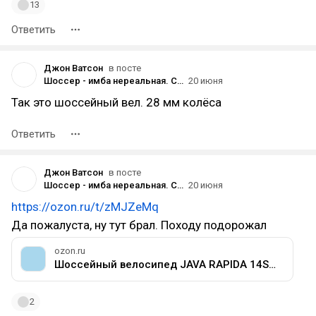
13
Ответить
Джон Ватсон
в посте
Шоссер - имба нереальная. Сейчас на изи 15км до озера сгонял. И узкие колёса по лесной дороге вполне тянут.
20 июня
Так это шоссейный вел. 28 мм колёса
Ответить
Джон Ватсон
в посте
Шоссер - имба нереальная. Сейчас на изи 15км до озера сгонял. И узкие колёса по лесной дороге вполне тянут.
20 июня
https://ozon.ru/t/zMJZeMq
Да пожалуста, ну тут брал. Походу подорожал
ozon.ru
Шоссейный велосипед JAVA RAPIDA 14S (700C колёса на раме XL, рост 183+ см), алюминиевая рама
2