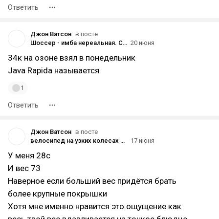
Ответить
Джон Ватсон
в посте
Шоссер - имба нереальная. Сейчас на изи 15км до озера сгонял. И узкие колёса по лесной дороге вполне тянут.
20 июня
34к на озоне взял в понедельник
Java Rapida называется
1
Ответить
Джон Ватсон
в посте
велосипед на узких колесах это имба
17 июня
У меня 28с
И вес 73
Наверное если больший вес придётся брать
более крупные покрышки
Хотя мне именно нравится это ощущение как