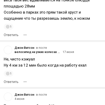
весь твой вес вдавливается на тонкое блюдце
площадью 28мм
Особенно в парках это прям такой хруст и
ощущение что ты разрезаешь землю, к ножом
1
Ответить
Джон Ватсон
в посте
велосипед на узких колесах это имба
17 июня
Не, чисто кэжуал
Ну 4 км за 12 мин было когда на работу ехал
1
Ответить
Джон Ватсон
в посте
4 июня