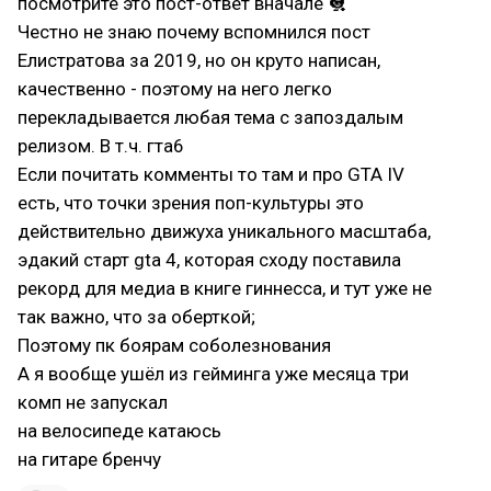
посмотрите это пост-ответ вначале 🐔
Честно не знаю почему вспомнился пост
Елистратова за 2019, но он круто написан,
качественно - поэтому на него легко
перекладывается любая тема с запоздалым
релизом. В т.ч. гта6
Если почитать комменты то там и про GTA IV
есть, что точки зрения поп-культуры это
действительно движуха уникального масштаба,
эдакий старт gta 4, которая сходу поставила
рекорд для медиа в книге гиннесса, и тут уже не
так важно, что за оберткой;
Поэтому пк боярам соболезнования
А я вообще ушёл из гейминга уже месяца три
комп не запускал
на велосипеде катаюсь
на гитаре бренчу