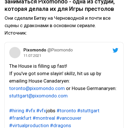
заниматься Pixomondo - одна из студий,
которая делала их для Игры престолов
Они сделали Битву на Черноводной и почти все
сцены с драконами в основном сериале.
Источник:
Pixomondo
@Pixomondo
11.07.2021
The House is filling up fast!
If you've got some slayin' skillz, hit us up by
emailing House Canadaryen:
toronto@pixomondo.com
or House Germanaryen:
stuttgart@pixomondo.com
#hiring
#vfx
#vfx
jobs
#toronto
#stuttgart
#frankfurt
#montreal
#vancouver
#virtualproduction
#dragons