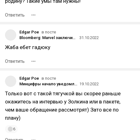
родину? Такие умы там нужны!
Ответить
Edgar Poe
в посте
Bloomberg: Marvel заключила с EA контракт на разработку трёх игр
31.10.2022
Жаба ебет гадюку
Ответить
Edgar Poe
в посте
Минцифры начало уведомлять о результатах заявлений об освобождении от мобилизации
19.10.2022
Только вот с такой тягучкой вы скорее раньше
окажитесь на интервью у Золкина или в пакете,
чем ваше обращение рассмотрят) Зато все по
плану)
6