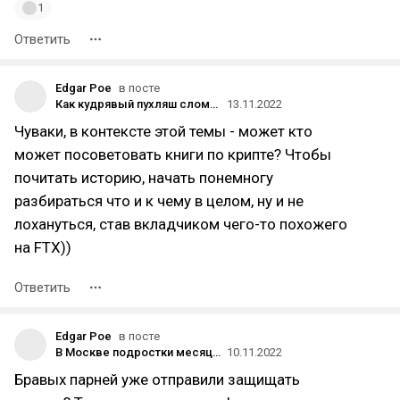
1
Ответить
Edgar Poe
в посте
Как кудрявый пухляш сломал крипту: самая полная история краха биржи FTX
13.11.2022
Чуваки, в контексте этой темы - может кто
может посоветовать книги по крипте? Чтобы
почитать историю, начать понемногу
разбираться что и к чему в целом, ну и не
лохануться, став вкладчиком чего-то похожего
на FTX))
Ответить
Edgar Poe
в посте
В Москве подростки месяц бесплатно питались во «Вкусно — и точка» — они нашли баг в системе оплаты
10.11.2022
Бравых парней уже отправили защищать