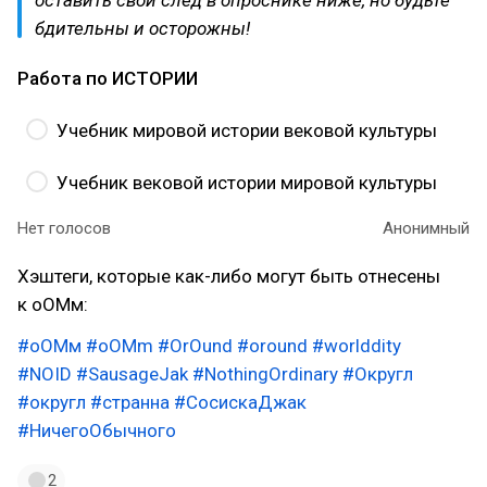
бдительны и осторожны!
Работа по ИСТОРИИ
Учебник мировой истории вековой культуры
Учебник вековой истории мировой культуры
Нет голосов
Анонимный
Хэштеги, которые как-либо могут быть отнесены
к оОМм:
#оОМм
#oOMm
#OrOund
#oround
#worlddity
#NOID
#SausageJak
#NothingOrdinary
#Округл
#округл
#странна
#СосискаДжак
#НичегоОбычного
2