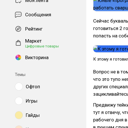
Моя лента
Сообщения
Сейчас буквал
готовиться 2 г
Рейтинг
попасть на соб
Маркет
Цифровые товары
Викторина
К этому я готовил
Вопрос не в том
Темы
что это тупо н
Офтоп
других специал
зацикливайтесь
Игры
Предвижу тейки
тут я отвечу, ч
Гайды
рабочего дня в
в лучшем случа