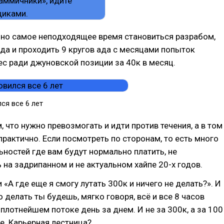
ьно самое неподходящее время становиться разрабом,
ода и проходить 9 кругов ада с месяцами попыток
ес ради джуновской позиции за 40к в месяц.
ся все 6 лет
, что нужно превозмогать и идти против течения, а в том
епрактично. Если посмотреть по сторонам, то есть много
ьностей где вам будут нормально платить, не
 на задрипанном и не актуальном хайпе 20-х годов.
 «А где еще я смогу лутать 300к и ничего не делать?». И
то делать ты будешь, мягко говоря, всё и все 8 часов
 плотнейшем потоке день за днем. И не за 300к, а за 100
е. Карьерная лестница?