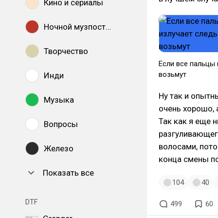
Кино и сериалы
Ночной музпостинг
Творчество
Если все пальцы 
возьмут
Инди
Ну так и опытн
Музыка
очень хорошо, 
Так как я еще 
Вопросы
разгуливающег
волосами, пото
Железо
конца смены по
Показать все
104
40
DTF
499
60