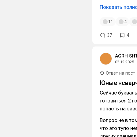
Показать полн
11
4
37
4
AGRH SH
02.12.2025
Ответ на пост
Юные «сварч
Сейчас буквал
готовиться 2 г
попасть на зав
Вопрос не в том
что это тупо н
других специа