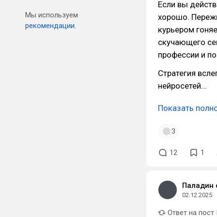
Если вы действ
Мы используем
хорошо. Пережи
рекомендации.
курьером гоняе
скучающего сен
профессии и по
Стратегия всле
нейросетей…
Показать полн
3
12
1
Паладин 
02.12.2025
Ответ на пост