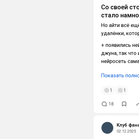
Со своей ст
стало намно
Но айти всё ещ
удалёнки, кото
+ появились н
джуна, так что
нейросеть сама
Показать полн
1
1
18
Клуб фан
02.12.2025