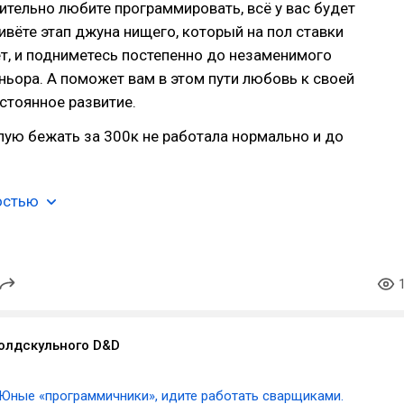
ительно любите программировать, всё у вас будет
вёте этап джуна нищего, который на пол ставки
т, и подниметесь постепенно до незаменимого
ьора. А поможет вам в этом пути любовь к своей
стоянное развитие.
пую бежать за 300к не работала нормально и до
остью
олдскульного D&D
Юные «программичники», идите работать сварщиками.