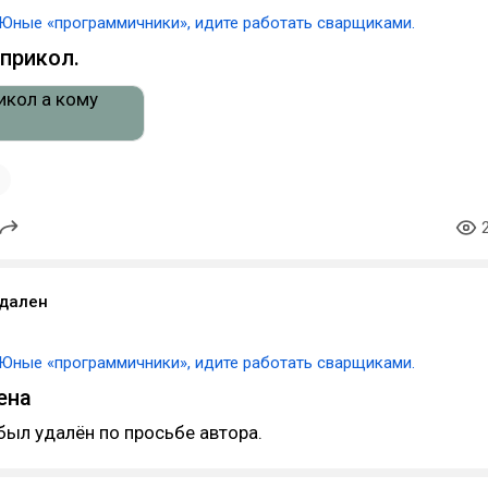
Юные «программичники», идите работать сварщиками.
прикол.
1
удален
Юные «программичники», идите работать сварщиками.
ена
был удалён по просьбе автора.