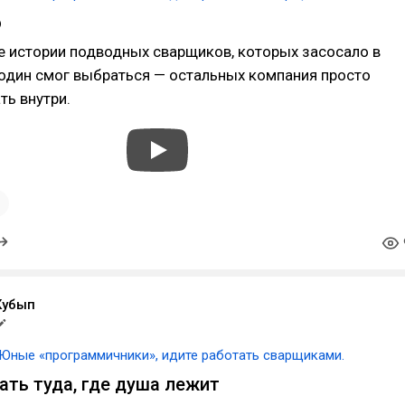
о
е истории подводных сварщиков, которых засосало в
 один смог выбраться — остальных компания просто
ть внутри.
1
Кубып
Юные «программичники», идите работать сварщиками.
ать туда, где душа лежит