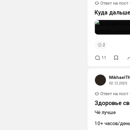
Ответ на пост
Куда дальш
2
11
MikhaelTh
02.12.2025
Ответ на пост
Здоровье св
Чё лучше
10+ часов/день