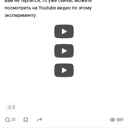
вам не терпится, то уже сейчас можете
посмотреть на Youtube видео по этому
эксперименту.
#steam
#steambox
#steamos
#Fremont
#valve
#steamdeck
#gabenewell
2
31
889