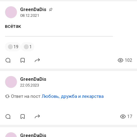
GreenDaDis
08.12.2021
всётак
19
1
102
GreenDaDis
22.05.2023
Ответ на пост
Любовь, дружба и лекарства
17
GreenDaDis