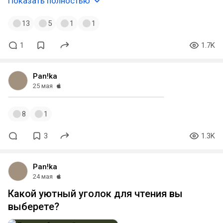
Показать полностью
13
5
1
1
1
1.7K
Pan!ka
25 мая
8
1
3
1.3K
Pan!ka
24 мая
Какой уютный уголок для чтения вы
выберете?