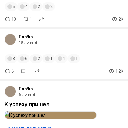
6
4
2
2
13
1
2K
Pan!ka
19 июня
8
6
2
1
1
1
6
1.2K
Pan!ka
6 июня
К успеху пришел