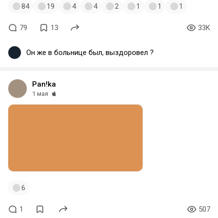
84
19
4
4
2
1
1
1
79
13
33K
Он же в больнице был, выздоровел ?
Pan!ka
1 мая
6
1
507