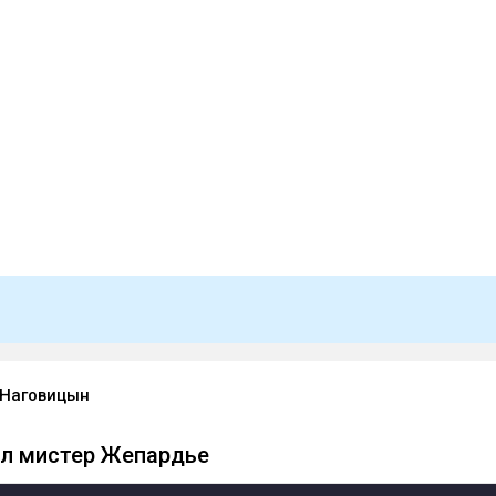
Наговицын
ал мистер Жепардье