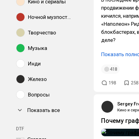
Кино и сериалы
продвижении ф
кичился, напри
Ночной музпостинг
«Наполеон» Рид
блокбастерах, 
Творчество
деле?
Музыка
Показать полн
Инди
418
Железо
198
258
Вопросы
Sergey Fr
Показать все
Кино и сер
Почему граф
DTF