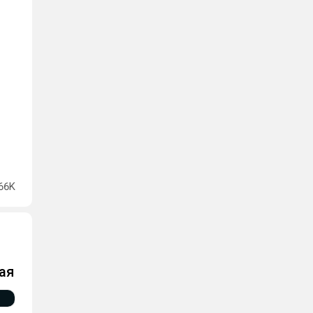
66K
ая