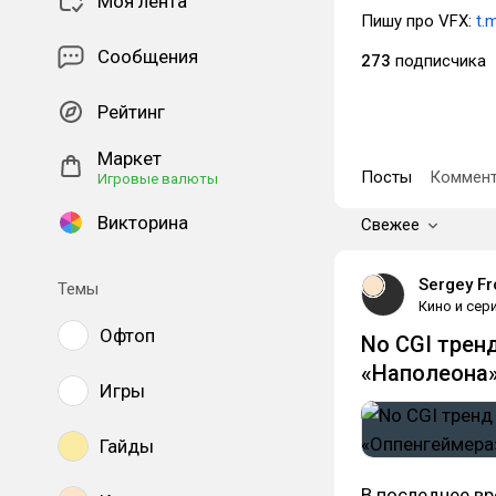
Моя лента
Пишу про VFX:
t.
Сообщения
273
подписчика
Рейтинг
Маркет
Посты
Коммент
Игровые валюты
Викторина
Свежее
Sergey Fr
Темы
Кино и сер
Офтоп
No CGI трен
«Наполеона»
Игры
Гайды
В последнее вр