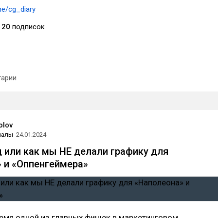
me/cg_diary
20
подписок
арии
olov
иалы
24.01.2024
д или как мы НЕ делали графику для
 и «Оппенгеймера»
емя одной из главных фишек в маркетинговом