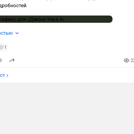
дробностей.
остью
1
9
2
ост