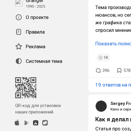
Granger
1990 - 2025
Тема производс
нюансов, но се
О проекте
же графика ста
спросил мнение
Правила
Показать полн
Реклама
1K
Системная тема
396
578
19 ответов на 
Sergey Fr
QR-код для установки
Кино и сер
наших приложений.
Как я делал
Статья про соз