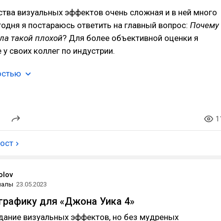
тва визуальных эффектов очень сложная и в ней много
годня я постараюсь ответить на главный вопрос:
Почему
ла такой плохой
? Для более объективной оценки я
 у своих коллег по индустрии.
остью
1
пост
olov
иалы
23.05.2023
 графику для «Джона Уика 4»
дание визуальных эффектов, но без мудреных