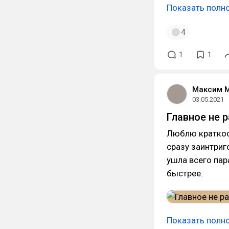
Показать полн
4
1
1
Максим 
03.05.2021
Главное не р
Люблю краткос
сразу заинтриг
ушла всего пар
быстрее.
Показать полн