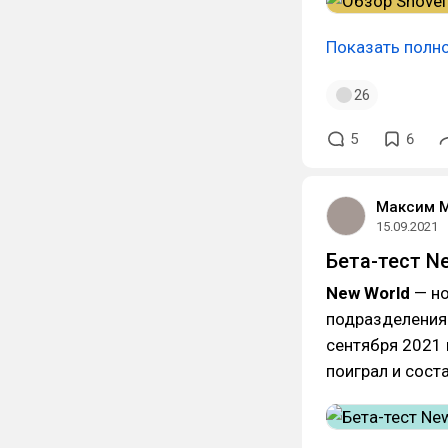
Показать полн
26
5
6
Максим 
15.09.2021
Бета-тест N
New World
— но
подразделения 
сентября 2021 
поиграл и сост