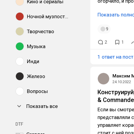
огорчило, и про
Кино и сериалы
Показать полн
Ночной музпостинг
9
Творчество
2
1
Музыка
1 ответ на пост
Инди
Железо
Максим 
24.10.2022
Вопросы
Конструируй,
& Commande
Показать все
Если вы смотрел
представляли с
DTF
управляет кора
стоит с ней по