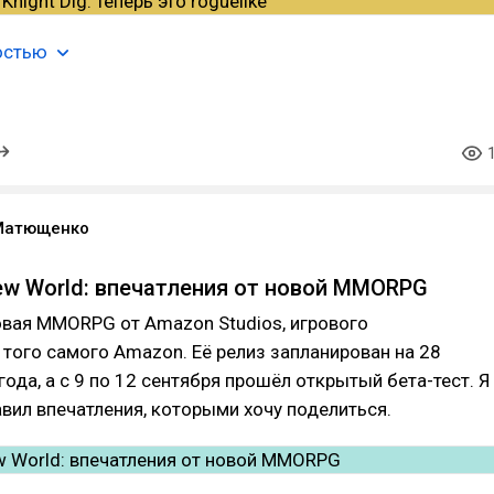
остью
Матющенко
ew World: впечатления от новой MMORPG
вая MMORPG от Amazon Studios, игрового
того самого Amazon. Её релиз запланирован на 28
года, а с 9 по 12 сентября прошёл открытый бета-тест. Я
авил впечатления, которыми хочу поделиться.