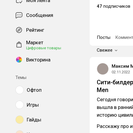
Моя лента
47
подписчиков
Сообщения
Рейтинг
Посты
Коммент
Маркет
Цифровые товары
Свежее
Викторина
Максим 
02.11.2022
Темы
Сити-билдер
Men
Офтоп
Сегодня говори
Игры
вышла в ранний
историю цивили
Гайды
Расскажу про ин