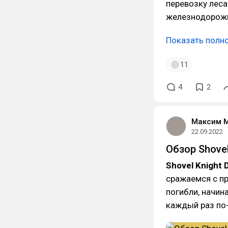
перевозку леса 
железнодорожны
Показать полн
11
4
2
Максим 
22.09.2022
Обзор Shovel
Shovel Knight 
сражаемся с пр
погибли, начин
каждый раз по-