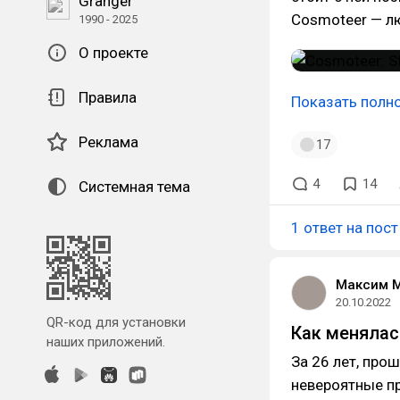
Granger
Cosmoteer — лю
1990 - 2025
О проекте
Правила
Показать полн
Реклама
17
4
14
Системная тема
1 ответ на пост
Максим 
20.10.2022
QR-код для установки
Как менялас
наших приложений.
За 26 лет, про
невероятные пр