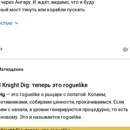
через Ангару. И ждёт, видимо, что я буду
й мост тянуть или корабли пускать.
остью
Матющенко
 Knight Dig: теперь это roguelike
Dig
— это roguelike о рыцаре с лопатой. Копаем,
отивниками, собираем ценности, прокачиваемся. Если
аем с начала, а уровни генерируются процедурно, то есть
новому. Это и называется roguelike.