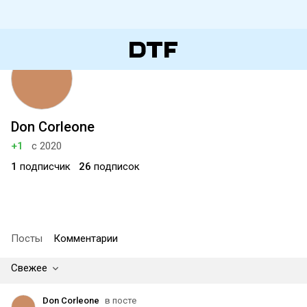
Don Corleone
+1
с 2020
1
подписчик
26
подписок
Посты
Комментарии
Свежее
Don Corleone
в посте