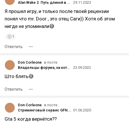
Alan Wake 2. Путь длиной в 13 лет, лучшая игра года и магнум опус Remedy. Мой главный лонг и любовное письмо их играм
29.11.2023
Я прошел игру, и только после твоей рецензии
понял что mr. Door , это отец Саги)) Хотя об этом
нигде не упоминали😅
1
Ответить
Don Corleone
в посте
Владельцы форума, на котором произошла утечка GTA VI, провели своё расследование — они считают, что ответственных двое
23.09.2022
Што блять😅
Ответить
Don Corleone
в посте
Стриминговый сервис GFN.RU продлил бесплатный период до 31 августа
01.06.2020
Gta 5 когда вернётся??