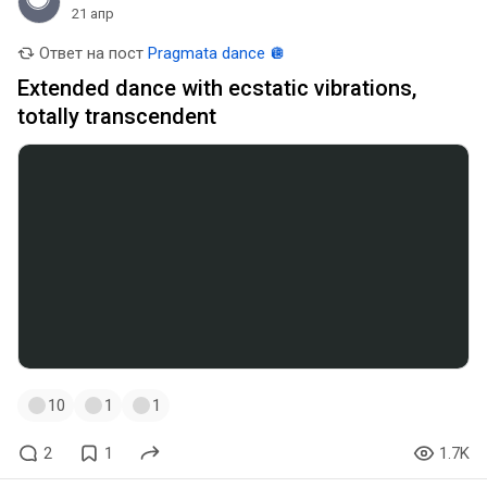
21 апр
Ответ на пост
Pragmata dance 🪩
Extended dance with ecstatic vibrations,
totally transcendent
10
1
1
2
1
1.7K