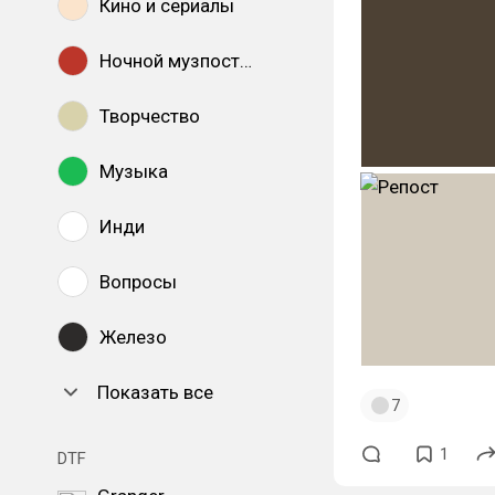
Кино и сериалы
Ночной музпостинг
Творчество
Музыка
Инди
Вопросы
Железо
Показать все
7
1
DTF