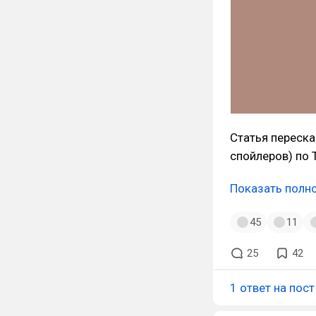
Статья переска
спойлеров) по 
Показать полн
45
11
25
42
1 ответ на пост