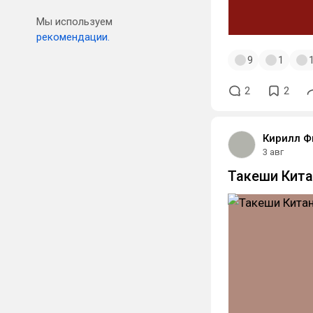
Мы используем
рекомендации.
9
1
2
2
Кирилл Ф
3 авг
Такеши Китан