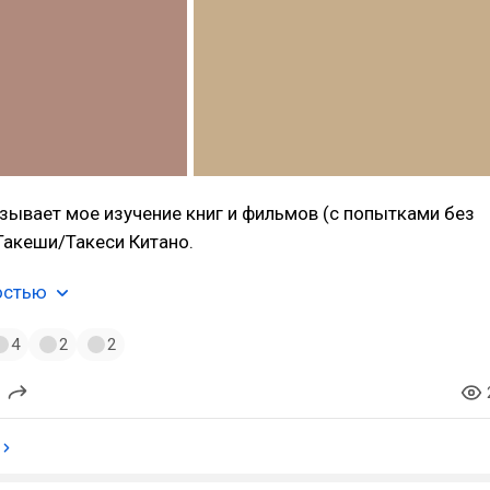
зывает мое изучение книг и фильмов (с попытками без
Такеши/Такеси Китано.
остью
4
2
2