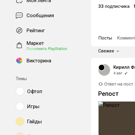
Моя лента
33
подписчика
Сообщения
Рейтинг
Посты
Коммент
Маркет
Пополнить PlayStation
Свежее
Викторина
Кирилл Ф
4 авг
Темы
Ответ на пост
Офтоп
Репост
Игры
Гайды