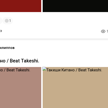
1
1
илиппов
о / Beat Takeshi.