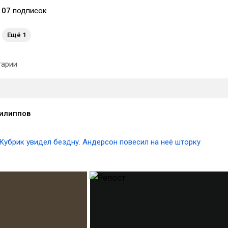
107
подписок
Ещё 1
арии
илиппов
Кубрик увидел бездну. Андерсон повесил на неё шторку