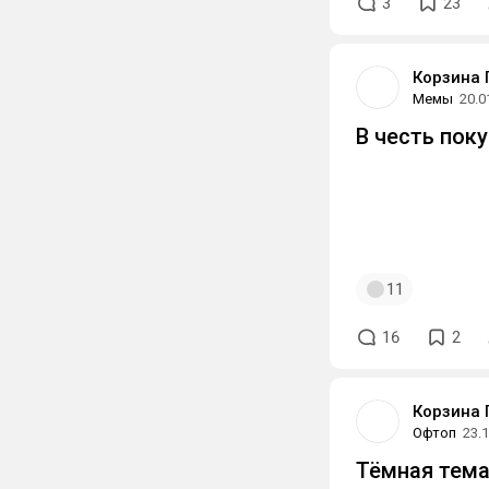
3
23
Корзина 
Мемы
20.0
В честь пок
11
16
2
Корзина 
Офтоп
23.
Тёмная тем