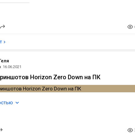
т
Геля
ы
16.06.2021
риншотов Horizon Zero Down на ПК
остью