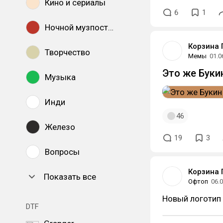
Кино и сериалы
6
1
Ночной музпостинг
Корзина 
Творчество
Мемы
01.0
Это же Букин 
Музыка
Инди
46
Железо
19
3
Вопросы
Корзина 
Показать все
Офтоп
06.
Новый логотип 
DTF