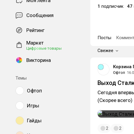
Моя лента
1
подписчик
47
Сообщения
Рейтинг
Посты
Коммент
Маркет
Цифровые товары
Свежее
Викторина
Корзина 
Офтоп
16.
Темы
Выход Сталк
Офтоп
Сегодня впервы
(Скорее всего)
Игры
Гайды
2
2