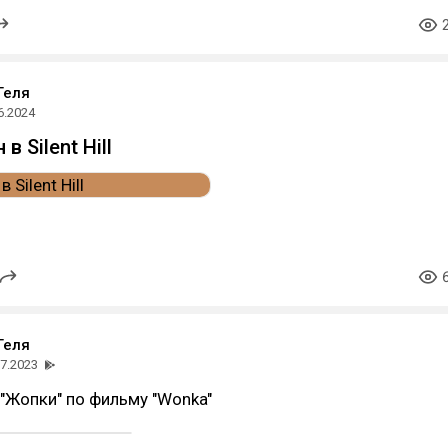
Геля
6.2024
в Silent Hill
Геля
07.2023
"Жопки" по фильму "Wonka"