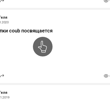
Геля
1.2020
упки coub посвящается
Геля
11.2019
а