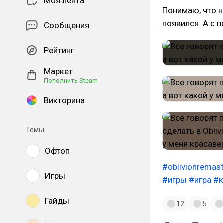
Моя лента
Понимаю, что н
появился. А с п
Сообщения
Рейтинг
Маркет
Пополнить Steam
Викторина
Темы
Офтоп
#oblivionremas
Игры
#игры
#игра
#к
Гайды
12
5