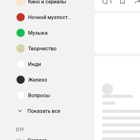
Кино и сериалы
5
Ночной музпостинг
Музыка
Творчество
Инди
Железо
Вопросы
Показать все
DTF