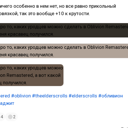
ичего особенно в нем нет, но все равно прикольный
овязкой, так это вообще +10 к крутости.
tered
#oblivion
#theelderscrolls
#elderscrolls
#обливион
аджит
4
2