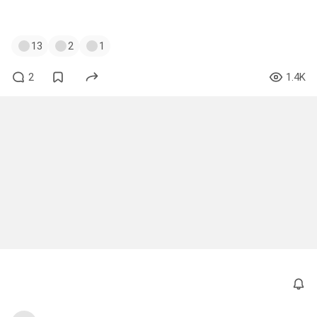
#pragmata
#residentevilcodeveronica
13
2
1
2
1.4K