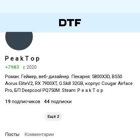
P e a k T o p
+7983
с 2020
Роман. Геймер, веб-дизайнер. Пекарня: 5800X3D, B550
Aorus EliteV2, RX 7900XT, G.Skill 32GB, корпус Cougar Airface
Pro, БП Deepcool PQ750M. Steam: P e a k T o p
19
подписчиков
44
подписки
Ещё 2
Посты
Комментарии