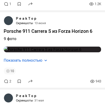
1
1.2K
P e a k T o p
Скриншоты
13 июня
Porsche 911 Carrera S из Forza Horizon 6
9 фото
Показать полностью
10
2
943
P e a k T o p
Скриншоты
31 мая