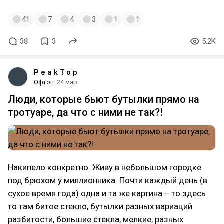
41
7
4
3
1
1
38
3
5.2K
P e a k T o p
Офтоп
24 мар
Люди, которые бьют бутылки прямо на
тротуаре, да что с ними не так?!
Накипело конкретно. Живу в небольшом городке
под брюхом у миллионника. Почти каждый день (в
сухое время года) одна и та же картина ‒ то здесь
то там битое стекло, бутылки разных вариаций
разбитости, большие стекла, мелкие, разных