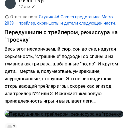
P e a k T o p
17 апр
Ответ на пост
Студия 4A Games представила Metro
2039 — трейлер, скриншоты и детали следующей части
франшизы
Передушнили с трейлером, режиссура на
"троечку"
Весь этот нескончаемый сюр, сон во сне, надутая
серьезность, "страшные" подходы со спины и из
туманов аж три раза, шаблонные "no, no". И кругом
дети... мертвые, полумертвые, умирающие,
изуродованные, стонущие. Это не выглядит как
открывающий трейлер игры, скорее как эпизод,
или трейлер №2 или 3. Искажает жанровую
принадлежность игры и вызывает легк…
7