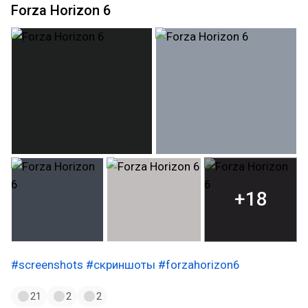
Forza Horizon 6
+18
#screenshots
#скриншоты
#forzahorizon6
21
2
2