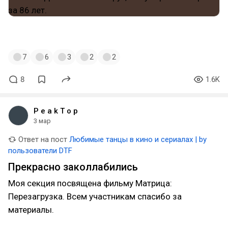
паркуют на тротуаре или искренне считают, что
какое-то место во дворе "его". Тоже самое, что с
собачниками, которые позволяют гадить своим
#чакноррис
#легендынеумирают
питомцам прямо у подъезда, и не убирают за
животными. И список можно продолжать
7
бесконечно. С этими людьми тоже самое, что и с
6
3
2
2
большинством в нашей стране - неуважение к
окружающим, только к самому себе и своему
8
1.6K
удобству.
P e a k T o p
3 мар
Ответ на пост
Любимые танцы в кино и сериалах | by
пользователи DTF
Прекрасно заколлабились
Моя секция посвящена фильму Матрица:
Перезагрузка. Всем участникам спасибо за
материалы.