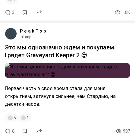
3
1.8K
P e a k T o p
10 апр
Это мы однозначно ждем и покупаем.
Грядет Graveyard Keeper 2 😎
Первая часть в свое время стала для меня
открытием, затянула сильнее, чем Стардью, на
десятки часов.
5
1
8
907