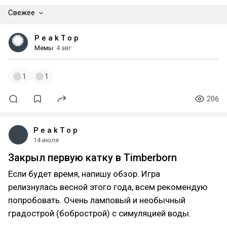
Свежее
P e a k T o p
Мемы
4 авг
1
1
206
P e a k T o p
14 июля
Закрыл первую катку в Timberborn
Если будет время, напишу обзор. Игра
релизнулась весной этого года, всем рекомендую
попробовать. Очень ламповый и необычный
градострой (бобрострой) с симуляцией воды.