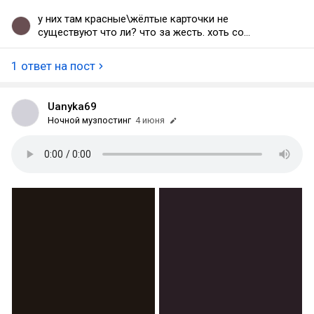
у них там красные\жёлтые карточки не
существуют что ли? что за жесть. хоть со
шпагами выходили бы на поле
1 ответ на пост
Uanyka69
Ночной музпостинг
4 июня