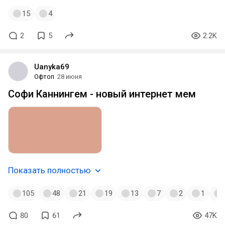
15
4
2
5
2.2K
Uanyka69
Офтоп
28 июня
Софи Каннингем - новый интернет мем
Показать полностью
105
48
21
19
13
7
2
1
80
61
47K