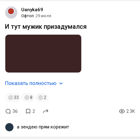
Uanyka69
Офтоп
29 июля
И тут мужик призадумался
Показать полностью
33
8
2
36
2
2.3K
а зендею прям корежит