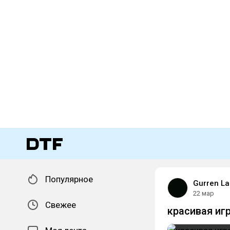
Популярное
Gurren L
22 мар
Свежее
красивая иг