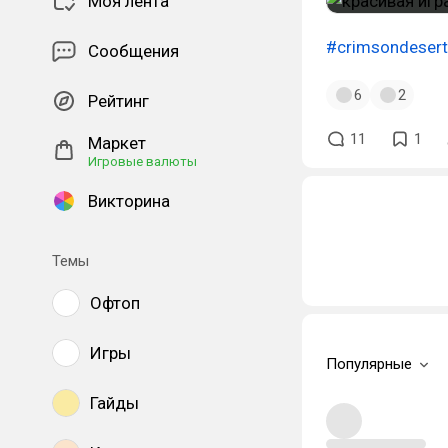
Моя лента
#crimsondesert
Сообщения
6
2
Рейтинг
11
1
Маркет
Игровые валюты
Викторина
Темы
Офтоп
Игры
Популярные
Гайды