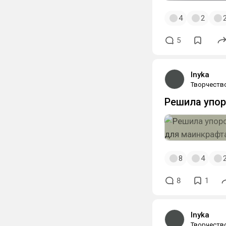
4
2
5
Inyka
Творчеств
Решила упор
8
4
8
1
Inyka
Творчеств