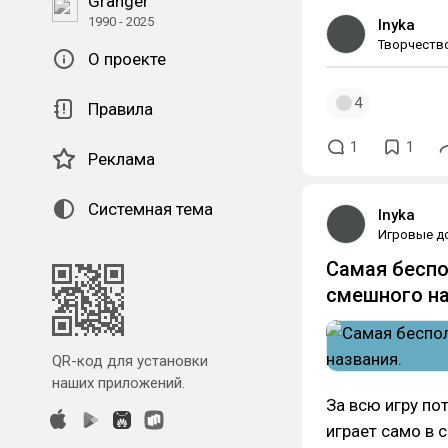
Granger
1990 - 2025
Inyka
Творчеств
О проекте
4
Правила
1
1
Реклама
Системная тема
Inyka
Игровые д
Самая беспо
смешного на
QR-код для установки
наших приложений.
За всю игру по
играет само в с