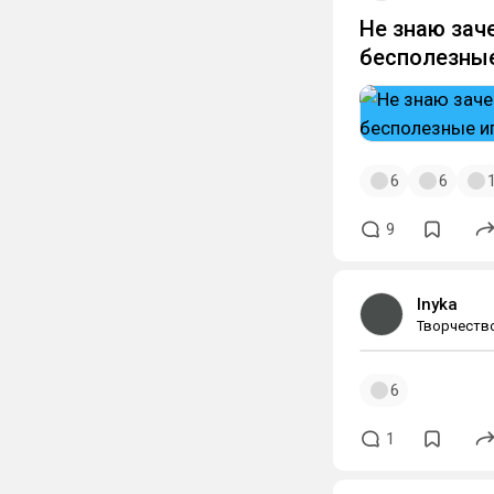
Не знаю зач
бесполезные
6
6
9
Inyka
Творчеств
6
1