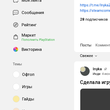
Моя лента
https://t.me/Inyka
https://steamcom
Сообщения
28
подписчиков
Рейтинг
Маркет
Пополнить PlayStation
Посты
Коммент
Викторина
Свежее
Темы
Inyka
Офтоп
Инди
4 ию
Сделала игру
Игры
Гайды