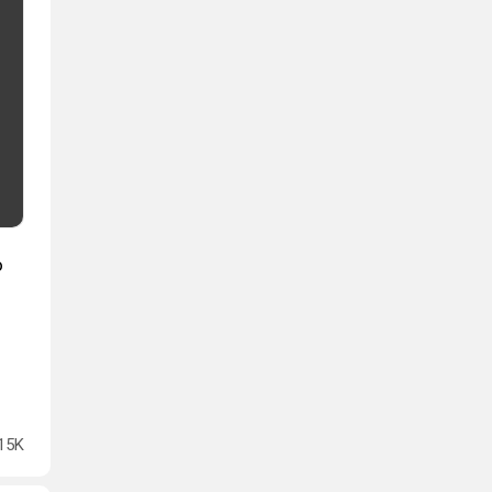
о
15K