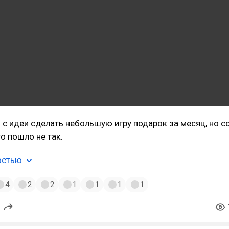
 с идеи сделать небольшую игру подарок за месяц, но с
о пошло не так.
остью
4
2
2
1
1
1
1