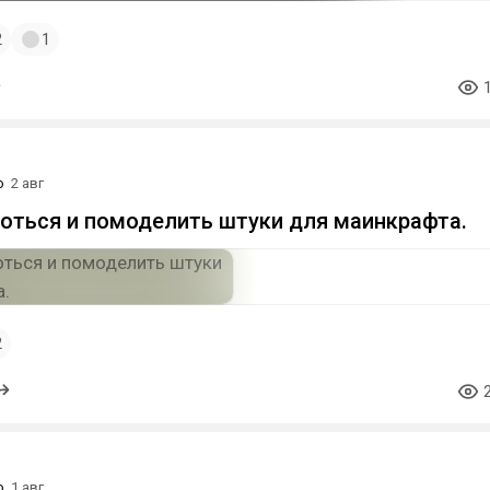
2
1
о
2 авг
оться и помоделить штуки для маинкрафта.
2
о
1 авг