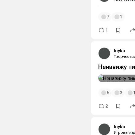
7
1
1
Inyka
Творчеств
Ненавижу пи
5
3
2
Inyka
Игровые д