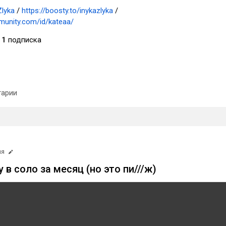
Zlyka
/
https://boosty.to/inykazlyka
/
munity.com/id/kateaa/
1
подписка
арии
ня
 в соло за месяц (но это пи///ж)