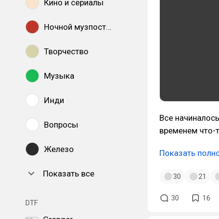
Кино и сериалы
Ночной музпостинг
Творчество
Музыка
Инди
Все начиналось
Вопросы
временем что-т
Железо
Показать полн
Показать все
30
21
30
16
DTF