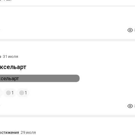
о
31 июля
ксельарт
1
1
1
остижения
29 июля