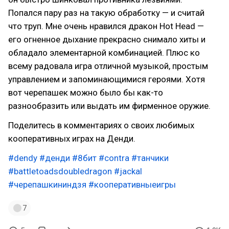
Попался пару раз на такую обработку — и считай
что труп. Мне очень нравился дракон Hot Head —
его огненное дыхание прекрасно снимало хиты и
обладало элементарной комбинацией. Плюс ко
всему радовала игра отличной музыкой, простым
управлением и запоминающимися героями. Хотя
вот черепашек можно было бы как-то
разнообразить или выдать им фирменное оружие.
Поделитесь в комментариях о своих любимых
кооперативных играх на Денди.
#dendy
#денди
#8бит
#contra
#танчики
#battletoadsdoubledragon
#jackal
#черепашкининдзя
#кооперативныеигры
7