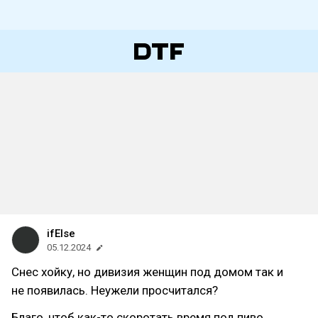
ifElse
05.12.2024
Снес хойку, но дивизия женщин под домом так и
не появилась. Неужели просчитался?
Благо, чтоб как-то скоротать время под пиво,