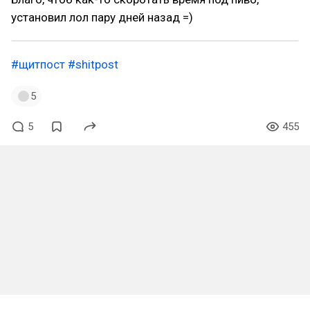
установил лол пару дней назад =)
#щитпост
#shitpost
5
5
455