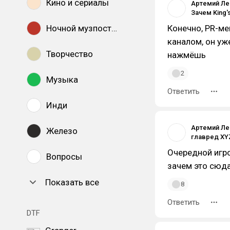
Кино и сериалы
Артемий Ле
Ночной музпостинг
Конечно, PR-ме
каналом, он уже
Творчество
нажмёшь
2
Музыка
Ответить
Инди
Артемий Ле
Железо
Очередной игр
Вопросы
зачем это сю
Показать все
8
Ответить
DTF