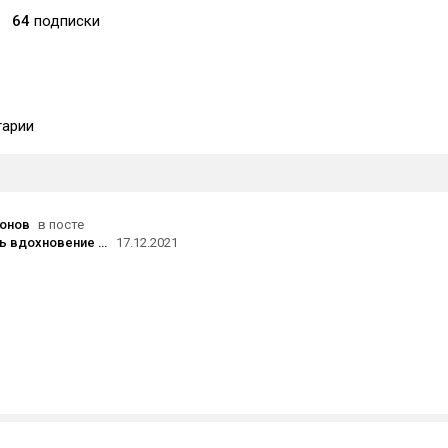
64
подписки
арии
онов
в посте
Откуда взять вдохновение и креатив — рассказывают авторы Black Book, Pathfinder и других игр
17.12.2021