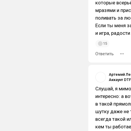
которые всерь
мразями и прис
поливать за л
Если ты меня з
и игра, радост
15
Ответить
Артемий Ле
Слушай, я мимо
интересно: а в
в такой прямол
шутку даже не 
всегда такой и
кем ты работае