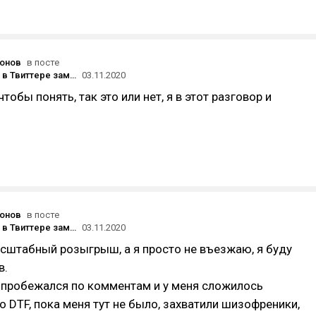
онов
в посте
Аккаунт DTF в Твиттере заморожен после жалобы Sony
03.11.2020
чтобы понять, так это или нет, я в этот разговор и
онов
в посте
Аккаунт DTF в Твиттере заморожен после жалобы Sony
03.11.2020
асштабный розыгрыш, а я просто не въезжаю, я буду
в.
 пробежался по комментам и у меня сложилось
то DTF, пока меня тут не было, захватили шизофреники,