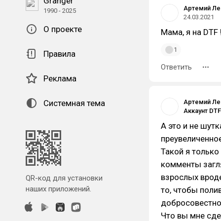
Granger
Артемий Ле
1990 - 2025
24.03.2021
О проекте
Мама, я на DTF 
1
Правила
Ответить
Реклама
Системная тема
Артемий Ле
А это и не шутк
преувеличенное
Такой я только 
комменты загля
взрослых вроде
QR-код для установки
наших приложений.
то, чтобы поли
добросовестно
Что вы мне сд