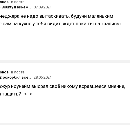
онов
в посте
Зачем King's Bounty II кинематографичность: разбор с комментариями разработчика
07.09.2021
неджера не надо вытаскивать, будучи маленьким
 сам на кухне у тебя сидит, ждёт пока ты на «запись»
онов
в посте
главред XYZ оскорбил всех геймеров
28.05.2021
ожур ноунейм высрал своё никому всравшееся мнение,
да тащить? ＞＜