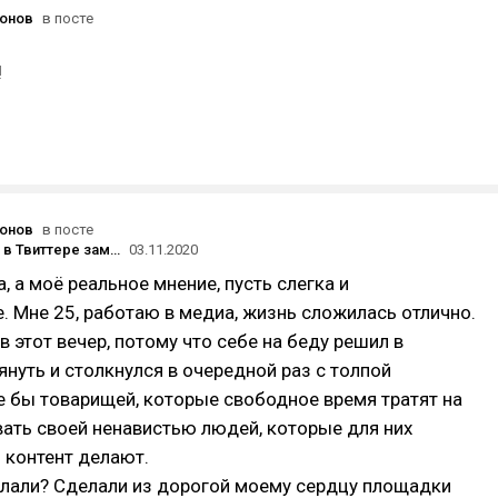
онов
в посте
!
онов
в посте
Аккаунт DTF в Твиттере заморожен после жалобы Sony
03.11.2020
а, а моё реальное мнение, пусть слегка и
. Мне 25, работаю в медиа, жизнь сложилась отлично.
в этот вечер, потому что себе на беду решил в
нуть и столкнулся в очередной раз с толпой
 бы товарищей, которые свободное время тратят на
вать своей ненавистью людей, которые для них
 контент делают.
елали? Сделали из дорогой моему сердцу площадки