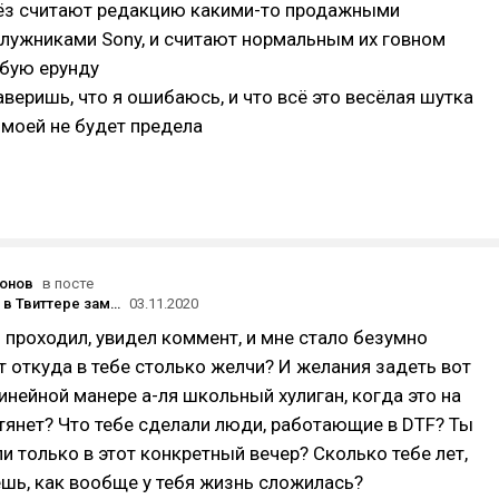
ёз считают редакцию какими-то продажными
лужниками Sony, и считают нормальным их говном
юбую ерунду
аверишь, что я ошибаюсь, и что всё это весёлая шутка
и моей не будет предела
онов
в посте
Аккаунт DTF в Твиттере заморожен после жалобы Sony
03.11.2020
 проходил, увидел коммент, и мне стало безумно
от откуда в тебе столько желчи? И желания задеть вот
инейной манере а-ля школьный хулиган, когда это на
тянет? Что тебе сделали люди, работающие в DTF? Ты
ли только в этот конкретный вечер? Сколько тебе лет,
шь, как вообще у тебя жизнь сложилась?