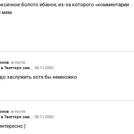
ксичное болото ебаное, из-за которого «комментарии
е мем.
онов
в посте
Аккаунт DTF в Твиттере заморожен после жалобы Sony
03.11.2020
адо заслужить хотя бы немножко
онов
в посте
Аккаунт DTF в Твиттере заморожен после жалобы Sony
03.11.2020
интересно )