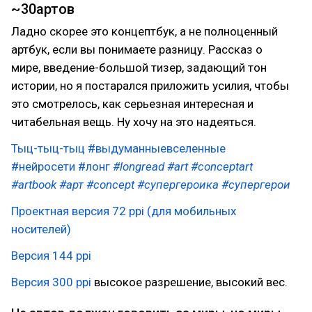
~30артов
Ладно скорее это концептбук, а не полноценный
артбук, если вы понимаете разницу. Рассказ о
мире, введение-большой тизер, задающий тон
истории, но я постарался приложить усилия, чтобы
это смотрелось, как серьезная интересная и
читабельная вещь. Ну хочу на это надеяться.
Тыц-тыц-тыц
#выдуманныевселенные
#нейросети
#лонг
#longread
#art
#conceptart
#artbook
#арт
#concept
#супергероика
#супергерои
Проектная версия 72 ppi (для мобильных
носителей)
Версия 144 ppi
Версия 300 ppi
высокое разрешение, высокий вес.