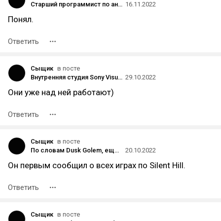
Старший программист по анимации The Witcher 4 присоединился к Naughty Dog
16.11.2022
Понял.
Ответить
Сыщик
в посте
Внутренняя студия Sony Visual Arts работает с Naughty Dog над AAA-игрой по «любимой всеми франшизе»
29.10.2022
Они уже над ней работают)
Ответить
Сыщик
в посте
По словам Dusk Golem, ещё один Silent Hill могут представить на PlayStation Showcase или TGA
20.10.2022
Он первым сообщил о всех играх по Silent Hill.
Ответить
Сыщик
в посте