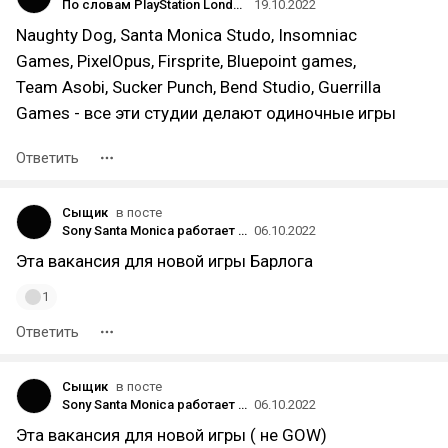
По словам PlayStation London Studio, их предстаящая онлайн игра нацелена стать бенчмарком качества изображения
19.10.2022
Naughty Dog, Santa Monica Studo, Insomniac
Games, PixelOpus, Firsprite, Bluepoint games,
Team Asobi, Sucker Punch, Bend Studio, Guerrilla
Games - все эти студии делают одиночные игры
Ответить
Сыщик
в посте
Sony Santa Monica работает над применением трассировки лучей и AI для создания фотореалистичного рендеринга
06.10.2022
Эта вакансия для новой игры Барлога
1
Ответить
Сыщик
в посте
Sony Santa Monica работает над применением трассировки лучей и AI для создания фотореалистичного рендеринга
06.10.2022
Эта вакансия для новой игры ( не GOW)