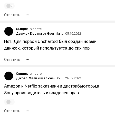
2
Ответить
Сыщик
в посте
Движок Decima от Guerrilla Games используют сразу несколько внутренних студий Sony
05.10.2022
Нет. Для первой Uncharted был создан новый
движок, который используется до сих пор.
Ответить
Сыщик
в посте
Джоэл, Элли и щелкуны: тизер-трейлер сериала по The Last of Us
26.09.2022
Amazon и Netflix заказчики и дистрибьюторы,а
Sony производитель и владелец прав.
1
Ответить