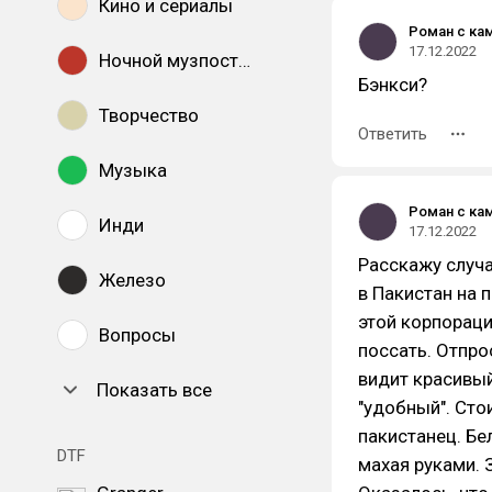
Кино и сериалы
Роман с ка
17.12.2022
Ночной музпостинг
Бэнкси?
Творчество
Ответить
Музыка
Роман с ка
Инди
17.12.2022
Расскажу случа
Железо
в Пакистан на 
этой корпораци
Вопросы
поссать. Отпро
видит красивый
Показать все
"удобный". Сто
пакистанец. Бе
DTF
махая руками. 