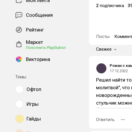
Моя лента
2
подписчика
3
Сообщения
Рейтинг
Посты
Коммент
Маркет
Пополнить PlayStation
Свежее
Викторина
Роман с ка
17.12.2022
Темы
Решил найти то
молитвой", что
Офтоп
новорожденным 
стульчик можно
Игры
Гайды
Ответить