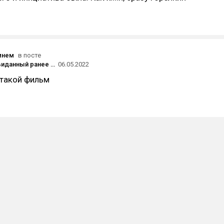
мнем
в посте
«Новый, невиданный ранее орган»: первый трейлер «Преступлений будущего» Дэвида Кроненберга
06.05.2022
 такой фильм