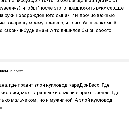
 это не писсуар, а что-то такое священное. Где моют
еувеличу), чтобы "после этого предложить руку сердце
на руки новорожденного сына/..." И прочие важные
че товарищу моему повезло, что это был знакомый
не какой-нибудь имам. А то лишился бы он своего
мнем
в посте
на, где правит злой кукловод КараДонБасс. Где
ккио ожидают странные и опасные приключения. Где
олько мальчиком , но и мужчиной. А злой кукловод
н.