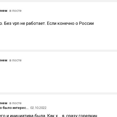
мнем
в посте
о. Без vpn не работает. Если конечно о России
мнем
в посте
мнем
в посте
Если кому-то было интересно
02.10.2022
го и инициатива была. Как х....я, сразу горелкин