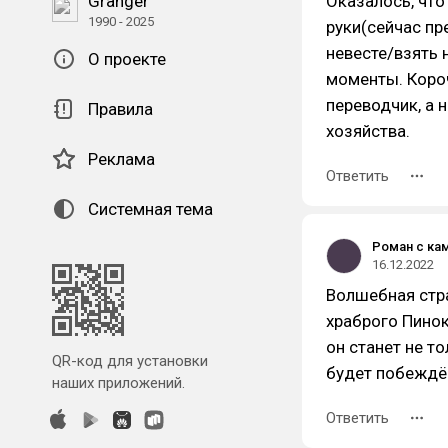
Granger
Оказалось, что
1990 - 2025
руки(сейчас пр
невесте/взять 
О проекте
моменты. Коро
переводчик, а 
Правила
хозяйства.
Реклама
Ответить
Системная тема
Роман с ка
16.12.2022
Волшебная стра
храброго Пино
он станет не т
QR-код для установки
будет побеждё
наших приложений.
Ответить