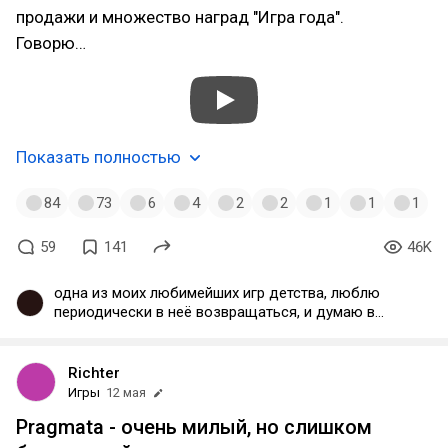
продажи и множество наград "Игра года".
Говорю…
Показать полностью
84
73
6
4
2
2
1
1
1
59
141
46K
одна из моих любимейших игр детства, люблю
периодически в неё возвращаться, и думаю в
ближайшее время сделаю это снова в те далёкие
года давала прикоснуться к уникальному сеттингу
(по крайней мере для меня), этим и цепляла и по
Richter
поводу продолжения таки да, оно
Игры
12 мая
разрабатывалась, но в какой-то момент выбор
Pragmata - очень милый, но слишком
стал между ним, Mass Effect 2 и DA: Origins - одно
надо было убрать и как бы мне лично не было