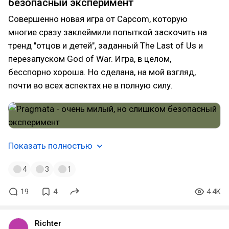
безопасный эксперимент
жаль, Bioware сделали правильный выбор каким
бы замечательным в теории продолжение не
Совершенно новая игра от Capcom, которую
вышло, оно никогда не добилось бы успехов
многие сразу заклеймили попыткой заскочить на
оставшихся двух проектов
тренд "отцов и детей", заданный The Last of Us и
перезапуском God of War. Игра, в целом,
бесспорно хороша. Но сделана, на мой взгляд,
почти во всех аспектах не в полную силу.
Показать полностью
4
3
1
19
4
4.4K
Richter