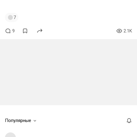
#deathstranding
#мерзость
7
9
2.1K
Популярные