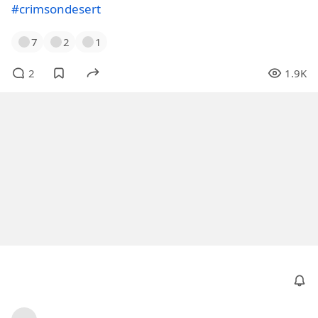
#crimsondesert
7
2
1
2
1.9K